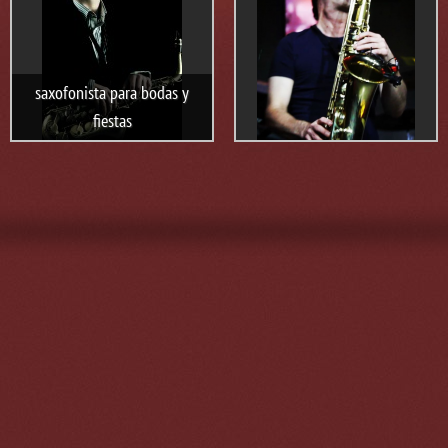
saxofonista para bodas y
fiestas