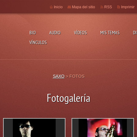
Inicio
Mapa del sitio
RSS
Imprimir
BIO
AUDIO
VÍDEOS
MIS TEMAS
D
VÍNCULOS
SAXO
>
FOTOS
Fotogalería