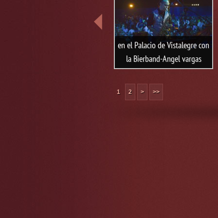
JUAN TAMAYO tocando blues
en el Palacio de Vistalegre con
en pub irlandes
la Bierband-Angel vargas
1
2
>
>>